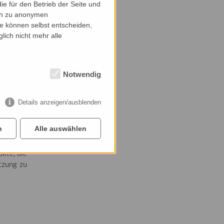
llstoffe
e für den Betrieb der Seite und
ich zu anonymen
ie können selbst entscheiden,
enn eine
lich nicht mehr alle
ird eine
strielle
Notwendig
rgelegte
Details anzeigen/ausblenden
tik. Bei
nell mit
n
Alle auswählen
ukte, die
tzung zu