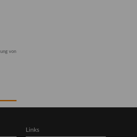
zung von
Links