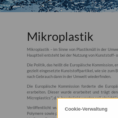
Mikroplastik
Mikroplastik – im Sinne von Plastikmüll in der Umwelt
Hauptteil entsteht bei der Nutzung von Kunststoff- 
Die Politik, das heißt die Europäische Kommission,
gezielt eingesetzte Kunststoffpartikel, wie sie zum
nach Gebrauch dann in der Umwelt wiederfinden.
Die Europäische Kommission forderte die Europä
erarbeiten. Dieser wurde erarbeitet und trägt den
Microplastics'“, d. h. beschränkt werden soll absicht
Veröffentlicht wurde der Vorschlag einer Beschrä
Cookie-Verwaltung
Polymere sowie praktisch alle polymerhaltigen bz