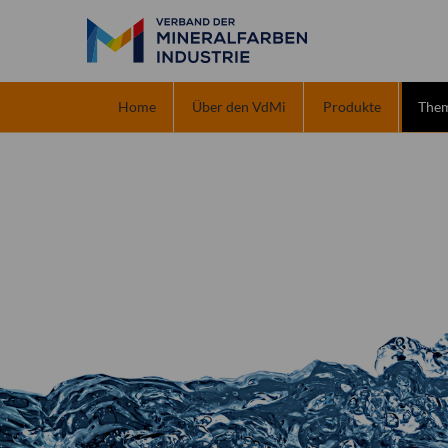
Home
Über den VdMi
Produkte
The