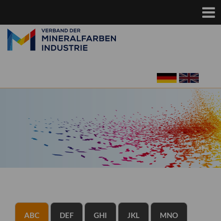
ABC
DEF
GHI
JKL
MNO