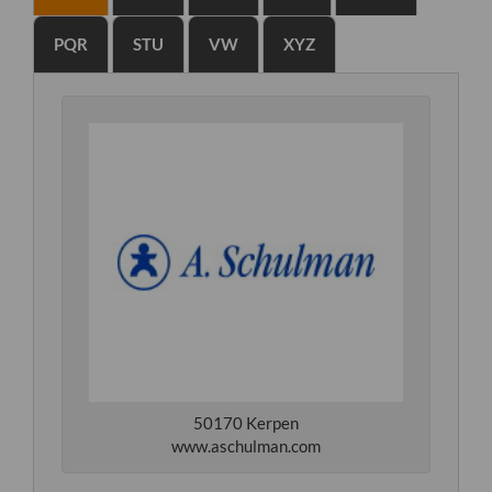
PQR
STU
VW
XYZ
50170 Kerpen
www.aschulman.com